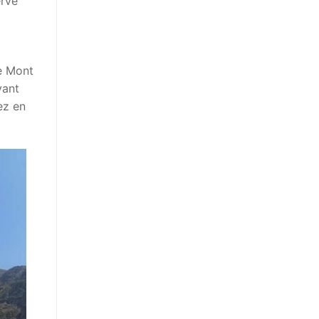
ervé
le Mont
vant
ez en