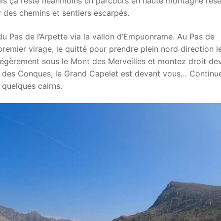
t, mais ça reste néanmoins un parcours en haute montagne rés
 des chemins et sentiers escarpés.
du Pas de l’Arpette via la vallon d’Empuonrame. Au Pas de
remier virage, le quitté pour prendre plein nord direction 
 légèrement sous le Mont des Merveilles et montez droit de
s des Conques, le Grand Capelet est devant vous… Continu
 quelques cairns.