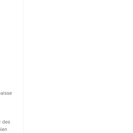
baisse
i des
Bien