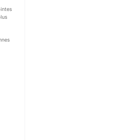
intes
plus
onnes