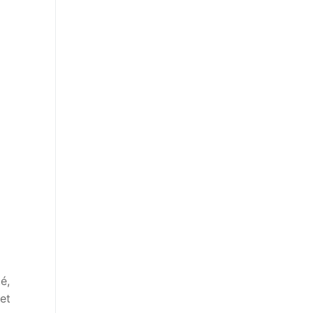
é,
et