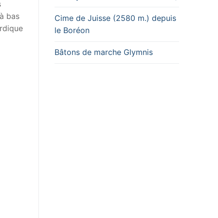
s
là bas
Cime de Juisse (2580 m.) depuis
ordique
le Boréon
Bâtons de marche Glymnis