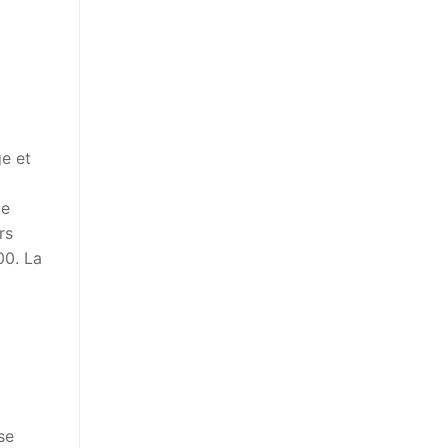
e et
ge
rs
00. La
x
se